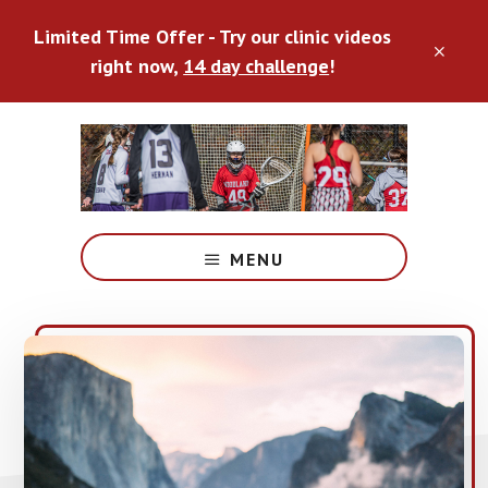
Skip
Limited Time Offer - Try our clinic videos
to
CLO
main
right now,
14 day challenge
!
TOP
content
BAN
Double
Goal
MENU
Coaching