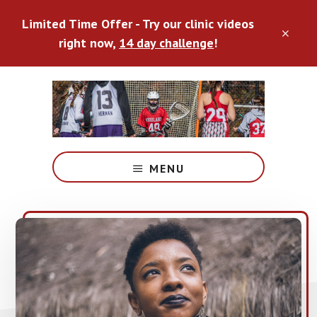
Skip
Limited Time Offer - Try our clinic videos
to
CLO
main
right now,
14 day challenge
!
TOP
content
BAN
Double
Goal
MENU
Coaching